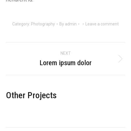
Category:
Photography
By
admin
Leave a comment
Navegación
NEXT
entre
Lorem ipsum dolor
Proyecto
siguiente
proyectos
Other Projects