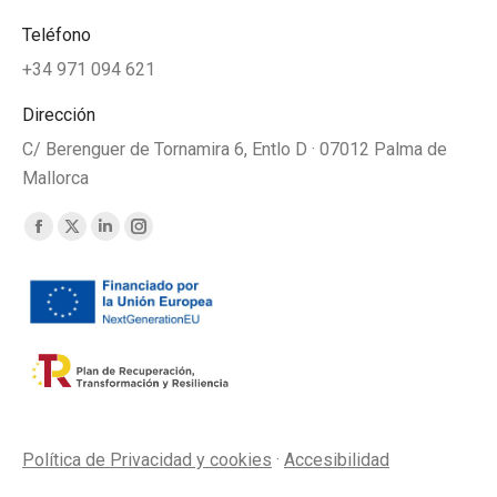
Teléfono
+34 971 094 621
Dirección
C/ Berenguer de Tornamira 6, Entlo D · 07012 Palma de
Mallorca
Find us on:
Facebook
X
Linkedin
Instagram
page
page
page
page
opens
opens
opens
opens
in
in
in
in
new
new
new
new
window
window
window
window
Política de Privacidad y cookies
·
Accesibilidad